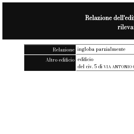
Relazione dell'edif
rilev
ingloba parzialmente
Relazione
edificio
Altro edificio
del civ. 5 di
VIA ANTONIO