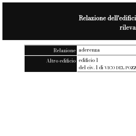
Relazione dell'edifici
rilev
aderenza
Relazione
edificio 1
Altro edificio
del civ. 1 di
VICO DEL POZ