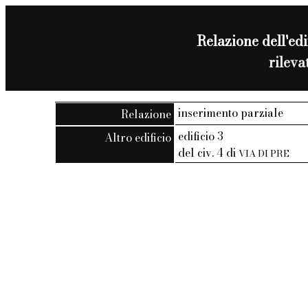
Relazione dell'edif
rilev
inserimento parziale
Relazione
edificio 3
Altro edificio
del civ. 4 di
VIA DI PRE