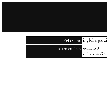
ingloba parz
Relazione
edificio 3
Altro edificio
del civ. 4 di
V