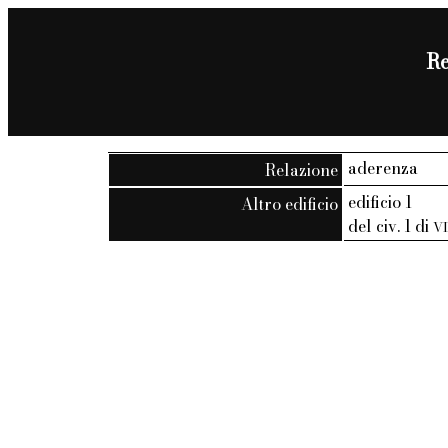
Re
aderenza
Relazione
edificio 1
Altro edificio
del civ. 1 di
V