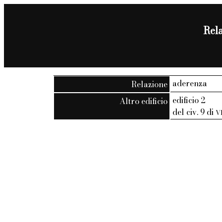
Rela
aderenza
Relazione
edificio 2
Altro edificio
del civ. 9 di
V