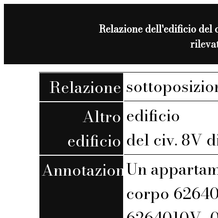
Relazione dell'edificio del 
rilev
sottoposizio
Relazione
edificio
Altro
del civ. 8V d
edificio
Un appartame
Annotazioni
corpo 62640
6264010V_0. 