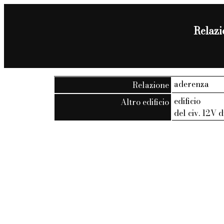
Relazio
aderenza
Relazione
edificio
Altro edificio
del civ. 12V 