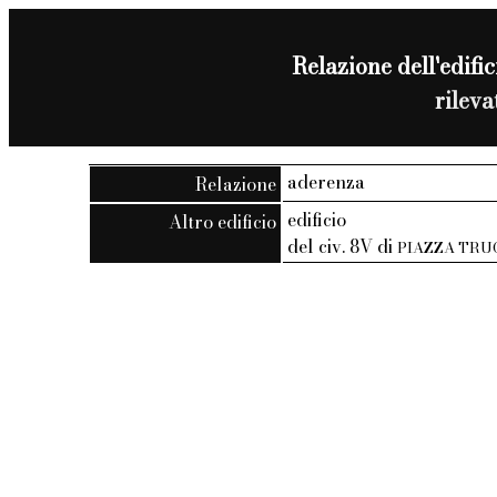
Relazione dell'edific
rilev
aderenza
Relazione
edificio
Altro edificio
del civ. 8V di
PIAZZA TRUO