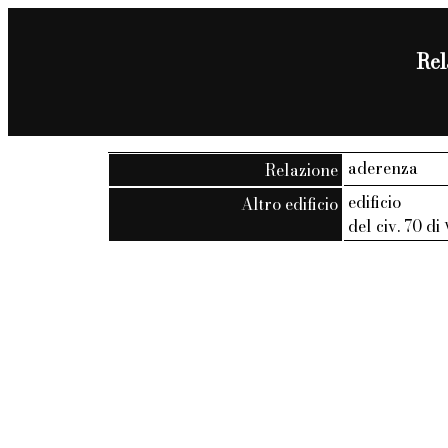
Rel
aderenza
Relazione
edificio
Altro edificio
del civ. 70 di