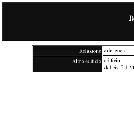
R
aderenza
Relazione
edificio
Altro edificio
del civ. 7 di
V