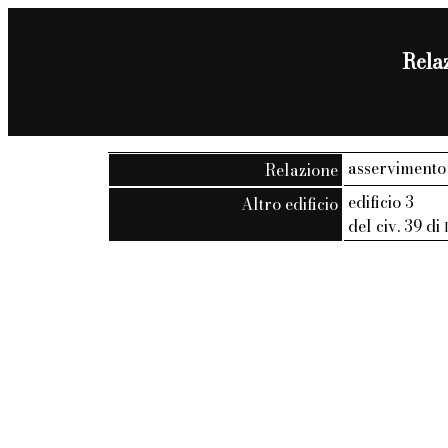
Relaz
asservimento
Relazione
edificio 3
Altro edificio
del civ. 39 di