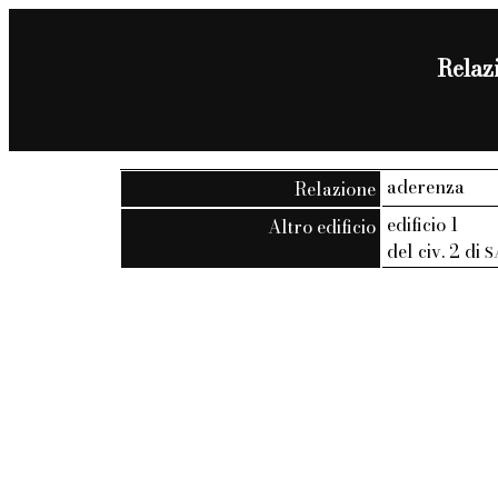
Relazi
aderenza
Relazione
edificio 1
Altro edificio
del civ. 2 di
S