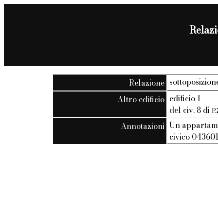
Relazi
sottoposizion
Relazione
edificio 1
Altro edificio
del civ. 8 di
P
Un appartame
Annotazioni
civico 043601