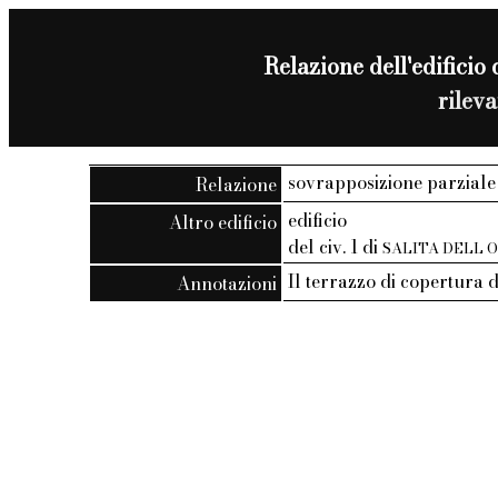
Relazione dell'edificio 
rilev
sovrapposizione parziale
Relazione
edificio
Altro edificio
del civ. 1 di
SALITA DELL 
Il terrazzo di copertura 
Annotazioni