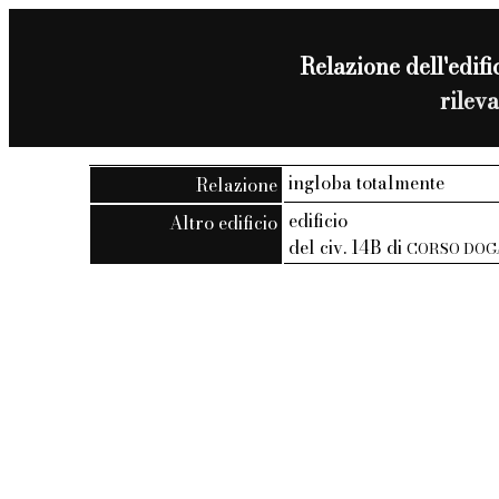
Relazione dell'edific
rilev
ingloba totalmente
Relazione
edificio
Altro edificio
del civ. 14B di
CORSO DOG