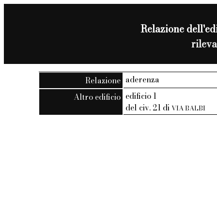
Relazione dell'edi
rilev
aderenza
Relazione
edificio 1
Altro edificio
del civ. 21 di
VIA BALBI