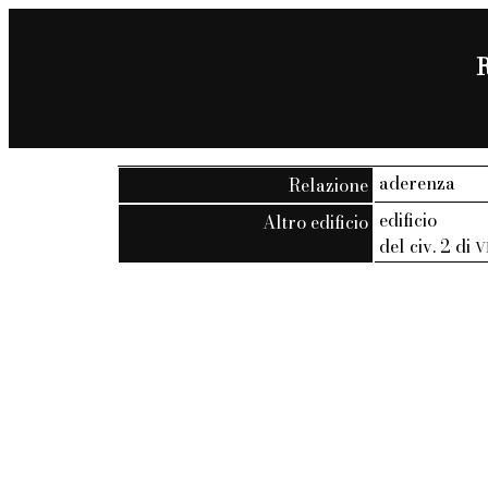
R
aderenza
Relazione
edificio
Altro edificio
del civ. 2 di
V