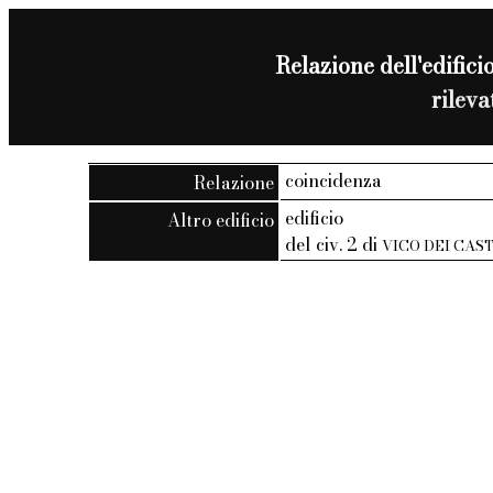
Relazione dell'edificio
rilev
coincidenza
Relazione
edificio
Altro edificio
del civ. 2 di
VICO DEI CA