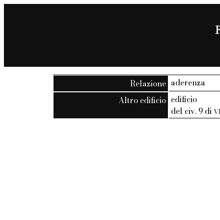
R
aderenza
Relazione
edificio
Altro edificio
del civ. 9 di
V