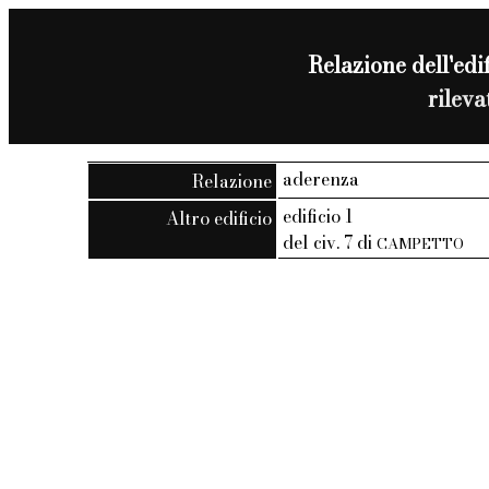
Relazione dell'edif
rilev
aderenza
Relazione
edificio 1
Altro edificio
del civ. 7 di
CAMPETTO