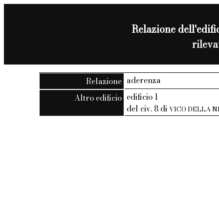
Relazione dell'edific
rilev
aderenza
Relazione
edificio 1
Altro edificio
del civ. 8 di
VICO DELLA N