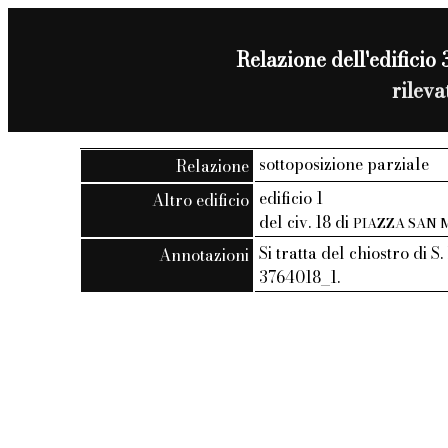
Relazione dell'edificio 3
rilev
sottoposizione parziale
Relazione
edificio 1
Altro edificio
del civ. 18 di
PIAZZA SAN
Si tratta del chiostro di 
Annotazioni
3764018_1.