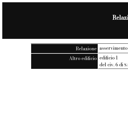
Relazi
asservimento
Relazione
edificio 1
Altro edificio
del civ. 6 di
S