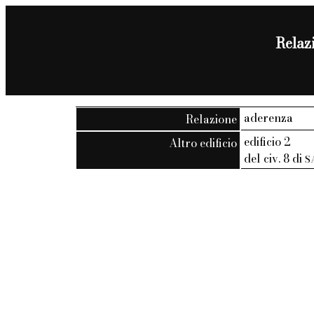
Relazi
aderenza
Relazione
edificio 2
Altro edificio
del civ. 8 di
S