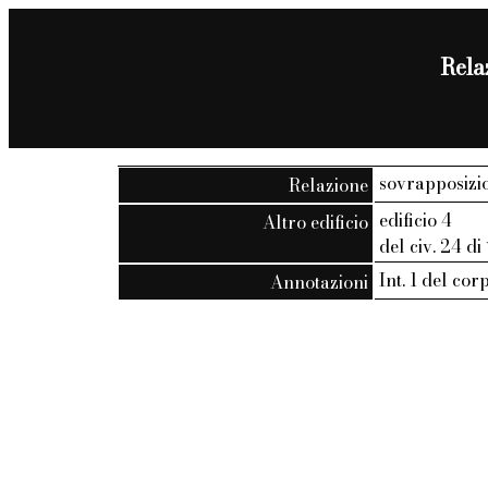
Relaz
sovrapposizio
Relazione
edificio 4
Altro edificio
del civ. 24 di
Int. 1 del cor
Annotazioni