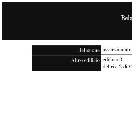
Rela
asservimento
Relazione
edificio 3
Altro edificio
del civ. 2 di
V