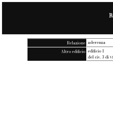
R
aderenza
Relazione
edificio 1
Altro edificio
del civ. 3 di
V