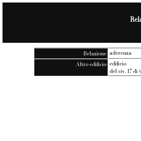
Rela
aderenza
Relazione
edificio
Altro edificio
del civ. 17 di