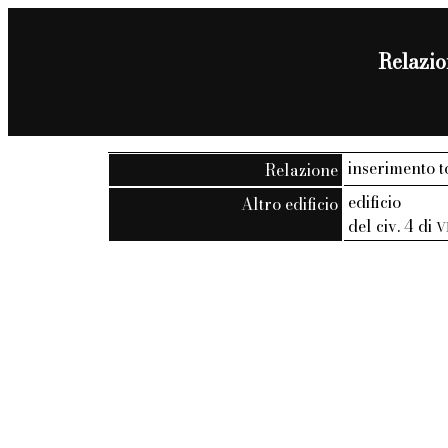
Relazion
inserimento t
Relazione
edificio
Altro edificio
del civ. 4 di
V