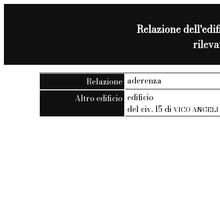
Relazione dell'edifi
rilev
aderenza
Relazione
edificio
Altro edificio
del civ. 15 di
VICO ANGELI