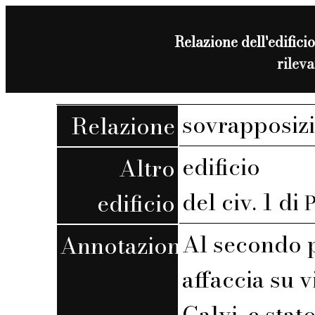
Relazione dell'edificio
rilev
sovrapposizi
Relazione
edificio
Altro
del civ. 1 di
edificio
Al secondo 
Annotazioni
affaccia su 
Calvi, e stat