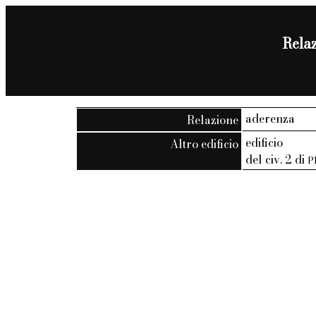
Relaz
aderenza
Relazione
edificio
Altro edificio
del civ. 2 di
P