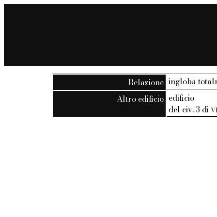
ingloba tota
Relazione
edificio
Altro edificio
del civ. 3 di
V