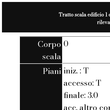
Tratto scala edificio 1 
rilev
0
Corpo
scala
iniz. : T
Piani
accesso: T
finale: 3.0
acc. altro co