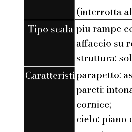
(interrotta a
piu rampe c
Tipo scala
affaccio su r
struttura: s
parapetto: a
Caratteristiche
pareti: into
cornice;
cielo: piano 