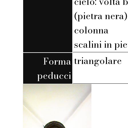
cielo: volta
(pietra nera)
colonna
scalini in pi
triangolare
Forma
peducci