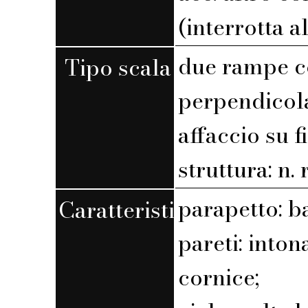
(interrotta a
due rampe c
Tipo scala
perpendicola
affaccio su f
struttura: n. r
parapetto: b
Caratteristiche
pareti: into
cornice;