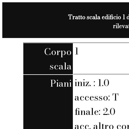
Tratto scala edificio 1 
rilev
1
Corpo
scala
iniz. : 1.0
Piani
accesso: T
finale: 2.0
acc. altro co