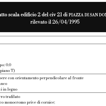
tto scala edificio 2 del civ 21 di
PIAZZA DI SAN D
rilevato il 26/04/1995
po: 0.0
 piano T)
bere con orientamento perpendicolare al fronte
ianco
vi in legno
ro trafilato
aco monocromo prive di cornice;