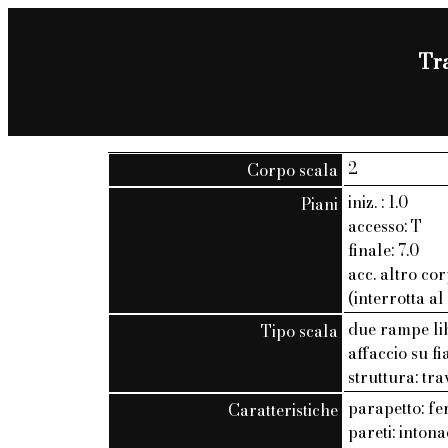
Tra
2
Corpo scala
iniz. : 1.0
Piani
accesso: T
finale: 7.0
acc. altro cor
(interrotta al
due rampe li
Tipo scala
affaccio su f
struttura: tra
parapetto: fer
Caratteristiche
pareti: inton