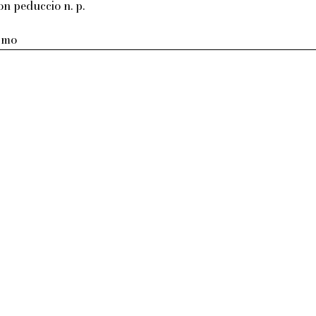
on peduccio n. p.
armo