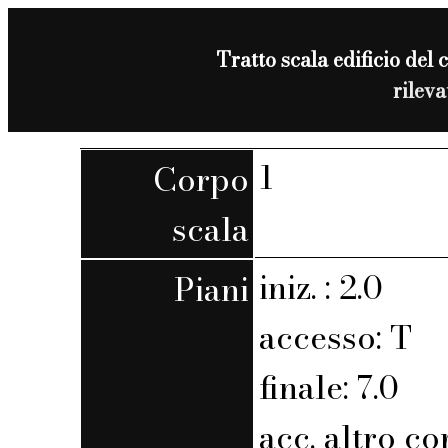
Tratto scala edificio del 
rilev
1
Corpo
scala
iniz. : 2.0
Piani
accesso: T
finale: 7.0
acc. altro co