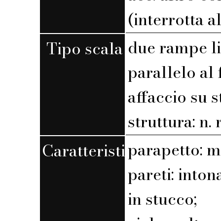
(interrotta a
due rampe l
Tipo scala
parallelo al 
affaccio su 
struttura: n. r
parapetto: 
Caratteristiche
pareti: int
in stucco;