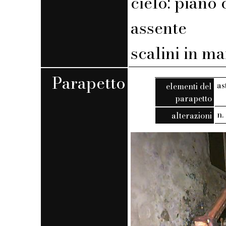
cielo: piano 
assente
scalini in m
Parapetto
as
elementi del
parapetto
n. 
alterazioni