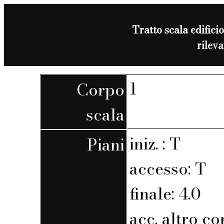
Tratto scala edificio
rilev
1
Corpo
scala
iniz. : T
Piani
accesso: T
finale: 4.0
acc. altro co