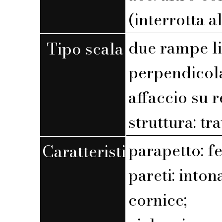
(interrotta a
due rampe l
Tipo scala
perpendicola
affaccio su r
struttura: tra
parapetto: fe
Caratteristiche
pareti: into
cornice;