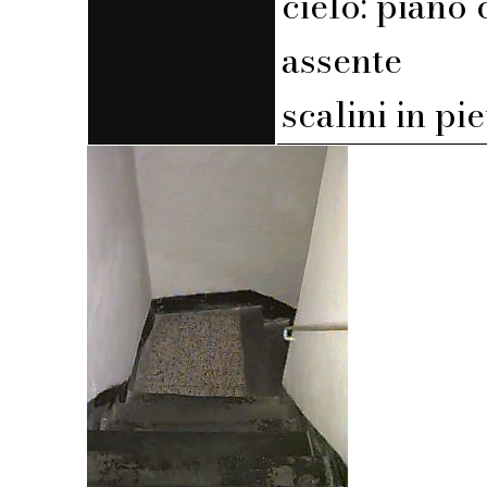
cielo: piano 
assente
scalini in pi