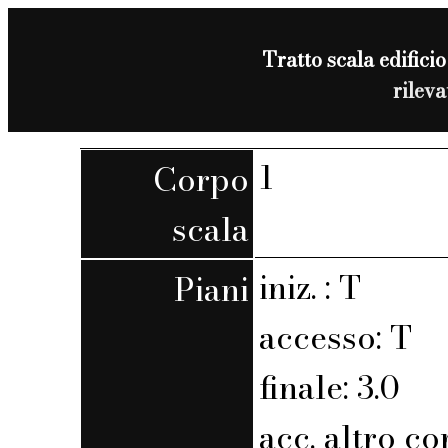
Tratto scala edificio
rilev
1
Corpo
scala
iniz. : T
Piani
accesso: T
finale: 3.0
acc. altro co