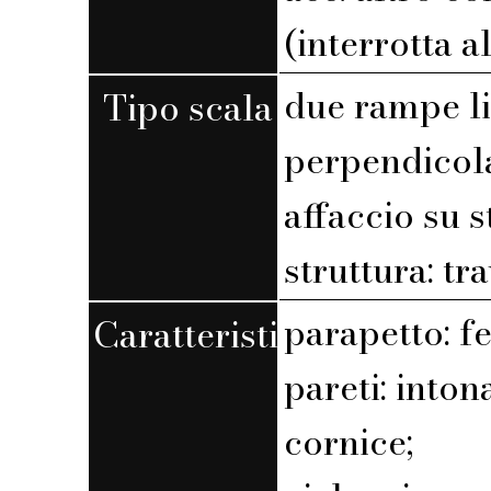
(interrotta a
due rampe l
Tipo scala
perpendicola
affaccio su 
struttura: tr
parapetto: f
Caratteristiche
pareti: into
cornice;