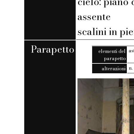
cielo: piano 
assente
scalini in pi
Parapetto
as
elementi del
parapetto
n. 
alterazioni