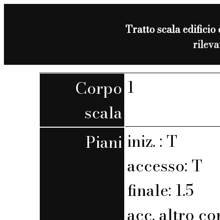
Tratto scala edificio 
rilev
1
Corpo
scala
iniz. : T
Piani
accesso: T
finale: 1.5
acc. altro co