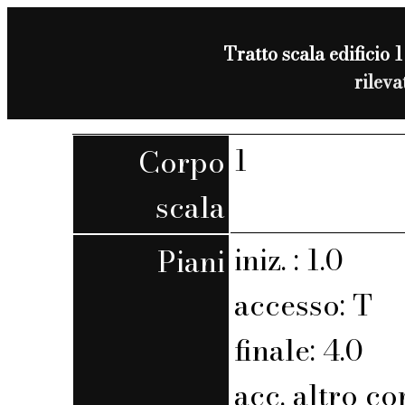
Tratto scala edificio 1
rilev
1
Corpo
scala
iniz. : 1.0
Piani
accesso: T
finale: 4.0
acc. altro co