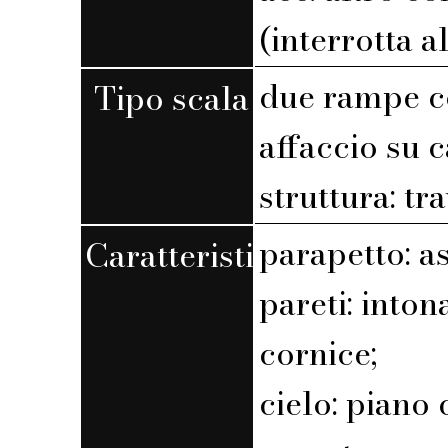
(interrotta a
due rampe c
Tipo scala
affaccio su 
struttura: tr
parapetto: a
Caratteristiche
pareti: into
cornice;
cielo: piano 