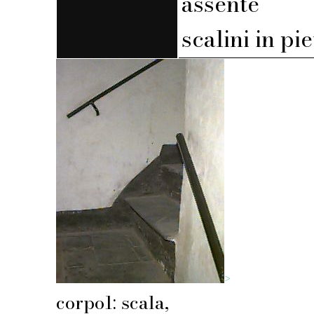
assente
scalini in pi
>
corpo1: scala,