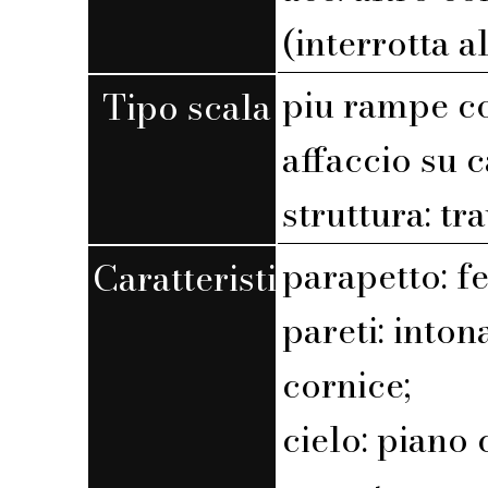
(interrotta a
piu rampe c
Tipo scala
affaccio su 
struttura: tr
parapetto: f
Caratteristiche
pareti: into
cornice;
cielo: piano 