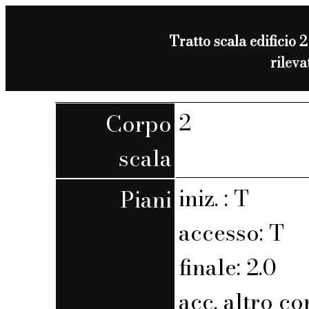
Tratto scala edificio 2
rilev
2
Corpo
scala
iniz. : T
Piani
accesso: T
finale: 2.0
acc. altro co