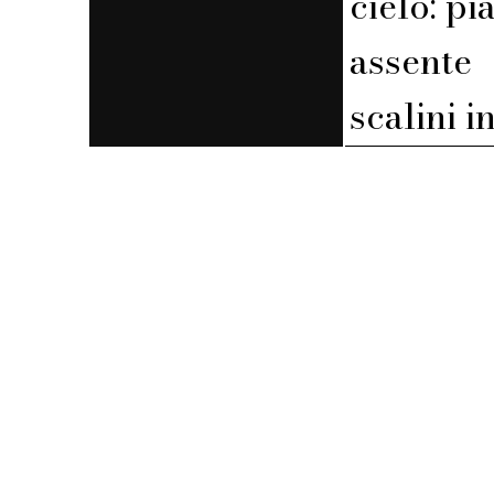
cielo: pi
assente
scalini i