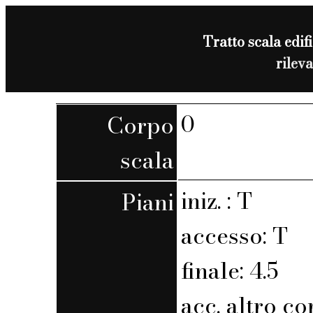
Tratto scala edifi
rilev
0
Corpo
scala
iniz. : T
Piani
accesso: T
finale: 4.5
acc. altro co