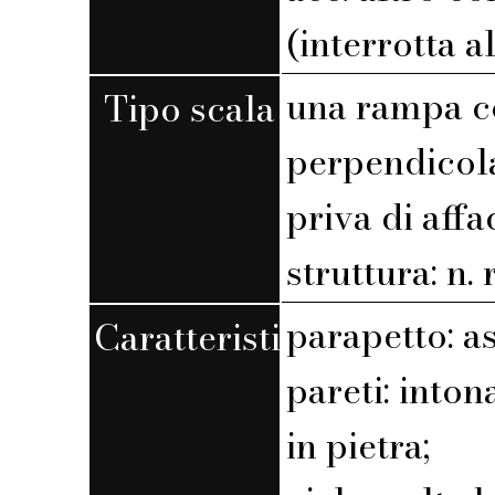
(interrotta a
una rampa c
Tipo scala
perpendicola
priva di affa
struttura: n. r
parapetto: a
Caratteristiche
pareti: int
in pietra;