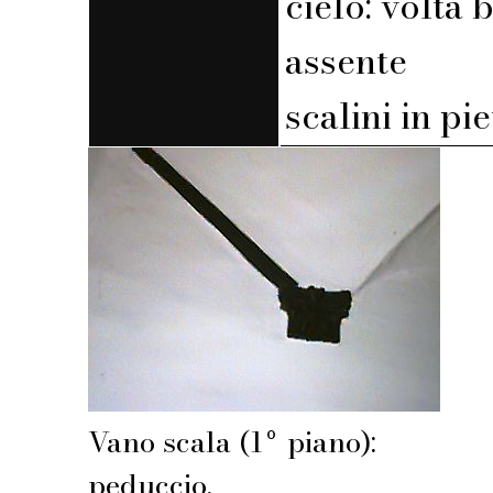
cielo: volta 
assente
scalini in pi
Vano scala (1º piano):
peduccio.