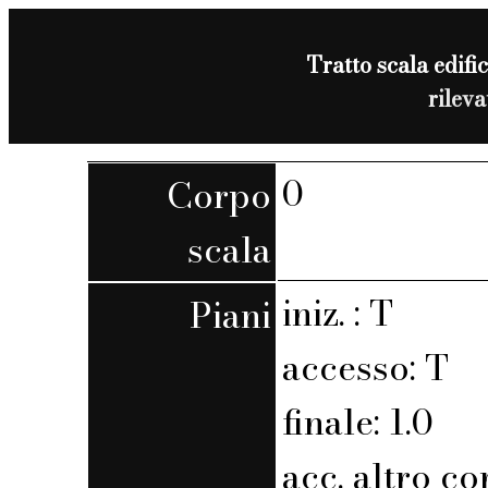
Tratto scala edific
rilev
0
Corpo
scala
iniz. : T
Piani
accesso: T
finale: 1.0
acc. altro co