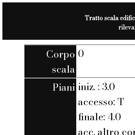
Tratto scala edific
rilev
0
Corpo
scala
iniz. : 3.0
Piani
accesso: T
finale: 4.0
acc. altro co