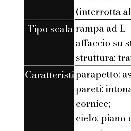
(interrotta a
rampa ad L
Tipo scala
affaccio su 
struttura: tr
parapetto: a
Caratteristiche
pareti: into
cornice;
cielo: piano 