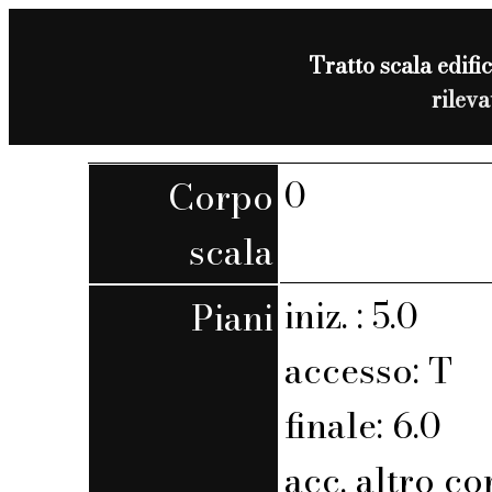
Tratto scala edific
rilev
0
Corpo
scala
iniz. : 5.0
Piani
accesso: T
finale: 6.0
acc. altro co