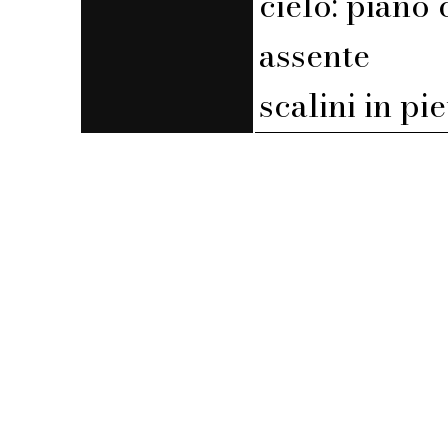
cielo: piano 
assente
scalini in pi