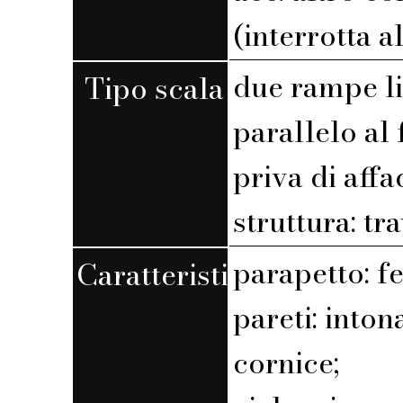
(interrotta a
due rampe l
Tipo scala
parallelo al 
priva di affa
struttura: tr
parapetto: f
Caratteristiche
pareti: into
cornice;