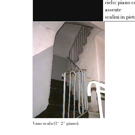
cielo: piano c
assente
scalini in pie
Vano scala (1º-2º piano).