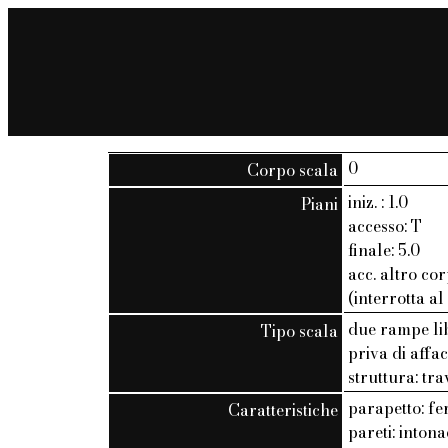
0
Corpo scala
iniz. : 1.0
Piani
accesso: T
finale: 5.0
acc. altro cor
(interrotta al
due rampe li
Tipo scala
priva di affac
struttura: tra
parapetto: fe
Caratteristiche
pareti: inton