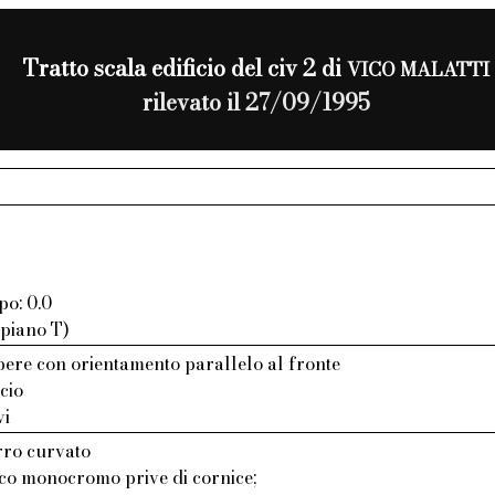
Tratto scala edificio del civ 2 di
VICO MALATTI
rilevato il 27/09/1995
po: 0.0
 piano T)
bere con orientamento parallelo al fronte
cio
vi
rro curvato
aco monocromo prive di cornice;