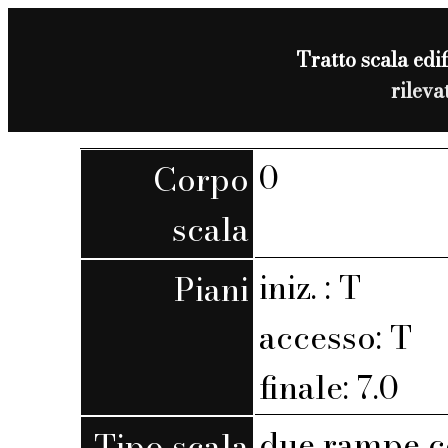
Tratto scala edif
rilev
0
Corpo
scala
iniz. : T
Piani
accesso: T
finale: 7.0
due rampe c
Tipo scala