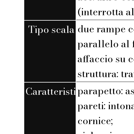
(interrotta a
due rampe c
Tipo scala
parallelo al 
affaccio su c
struttura: tr
parapetto: a
Caratteristiche
pareti: into
cornice;