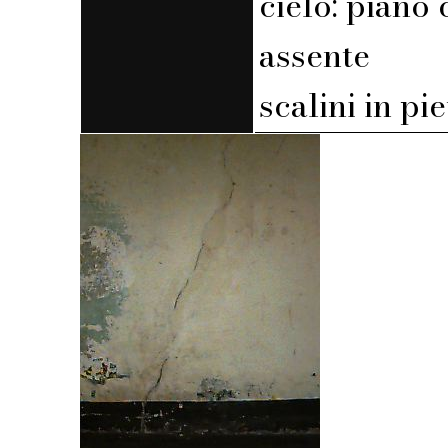
cielo: piano 
assente
scalini in pi